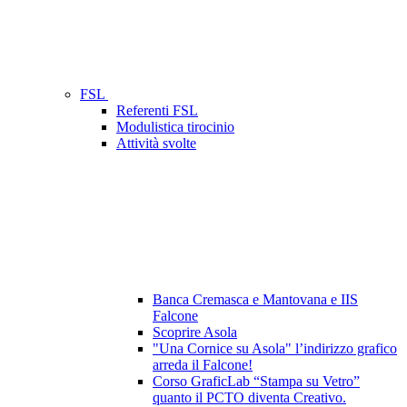
FSL
Referenti FSL
Modulistica tirocinio
Attività svolte
Banca Cremasca e Mantovana e IIS
Falcone
Scoprire Asola
"Una Cornice su Asola" l’indirizzo grafico
arreda il Falcone!
Corso GraficLab “Stampa su Vetro”
quanto il PCTO diventa Creativo.