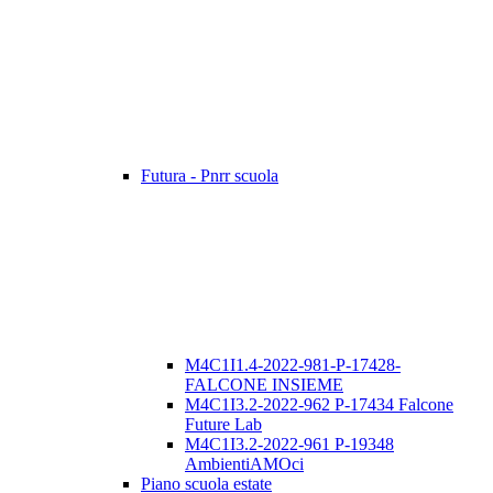
Futura - Pnrr scuola
M4C1I1.4-2022-981-P-17428-
FALCONE INSIEME
M4C1I3.2-2022-962 P-17434 Falcone
Future Lab
M4C1I3.2-2022-961 P-19348
AmbientiAMOci
Piano scuola estate