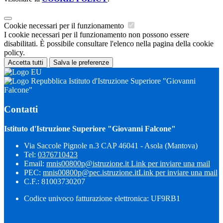
Cookie necessari per il funzionamento
I cookie necessari per il funzionamento non possono essere
disabilitati. È possibile consultare l'elenco nella pagina della cookie
policy.
Accetta tutti
Salva le preferenze
Istituto d'Istruzione Superiore "Giovanni
Falcone"
Contatti
Istituto d'Istruzione Superiore "Giovanni Falcone"
Via Saccole Pignole n.3 CAP 46041 - Asola (Mantova)
Tel:
0376710423
Email:
mnis00800p@istruzione.it
Link per inviare una mail
PEC:
mnis00800p@pec.istruzione.it
Link per inviare una mail
C.F.: 81003730207
Codice univoco fatturazione elettronica: UF9RB1