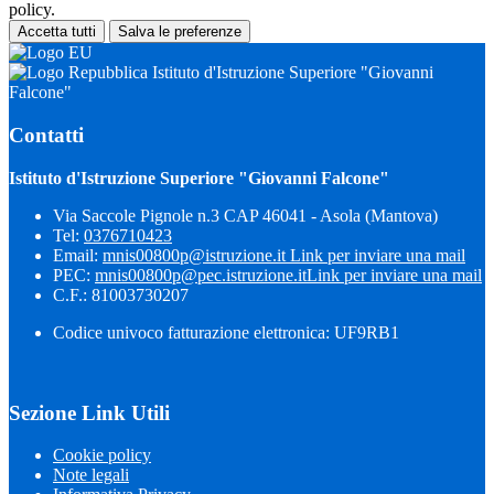
policy.
Accetta tutti
Salva le preferenze
Istituto d'Istruzione Superiore "Giovanni
Falcone"
Contatti
Istituto d'Istruzione Superiore "Giovanni Falcone"
Via Saccole Pignole n.3 CAP 46041 - Asola (Mantova)
Tel:
0376710423
Email:
mnis00800p@istruzione.it
Link per inviare una mail
PEC:
mnis00800p@pec.istruzione.it
Link per inviare una mail
C.F.: 81003730207
Codice univoco fatturazione elettronica: UF9RB1
Sezione Link Utili
Cookie policy
Note legali