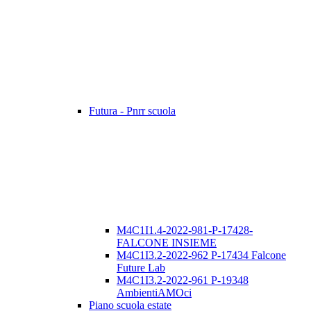
Futura - Pnrr scuola
M4C1I1.4-2022-981-P-17428-
FALCONE INSIEME
M4C1I3.2-2022-962 P-17434 Falcone
Future Lab
M4C1I3.2-2022-961 P-19348
AmbientiAMOci
Piano scuola estate