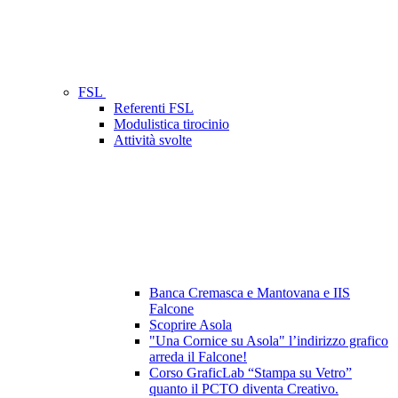
FSL
Referenti FSL
Modulistica tirocinio
Attività svolte
Banca Cremasca e Mantovana e IIS
Falcone
Scoprire Asola
"Una Cornice su Asola" l’indirizzo grafico
arreda il Falcone!
Corso GraficLab “Stampa su Vetro”
quanto il PCTO diventa Creativo.