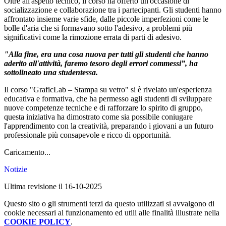
Oltre all'aspetto tecnico, il corso ha offerto un'occasione di
socializzazione e collaborazione tra i partecipanti. Gli studenti hanno
affrontato insieme varie sfide, dalle piccole imperfezioni come le
bolle d'aria che si formavano sotto l'adesivo, a problemi più
significativi come la rimozione errata di parti di adesivo.
"Alla fine, era una cosa nuova per tutti gli studenti che hanno
aderito all'attività, faremo tesoro degli errori commessi”, ha
sottolineato una studentessa.
Il corso "GraficLab – Stampa su vetro" si è rivelato un'esperienza
educativa e formativa, che ha permesso agli studenti di sviluppare
nuove competenze tecniche e di rafforzare lo spirito di gruppo,
questa iniziativa ha dimostrato come sia possibile coniugare
l'apprendimento con la creatività, preparando i giovani a un futuro
professionale più consapevole e ricco di opportunità.
Caricamento...
Notizie
Ultima revisione il 16-10-2025
Questo sito o gli strumenti terzi da questo utilizzati si avvalgono di
cookie necessari al funzionamento ed utili alle finalità illustrate nella
COOKIE POLICY
.