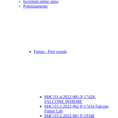
Iscrizioni primo anno
Potenziamento
Futura - Pnrr scuola
M4C1I1.4-2022-981-P-17428-
FALCONE INSIEME
M4C1I3.2-2022-962 P-17434 Falcone
Future Lab
M4C1I3.2-2022-961 P-19348