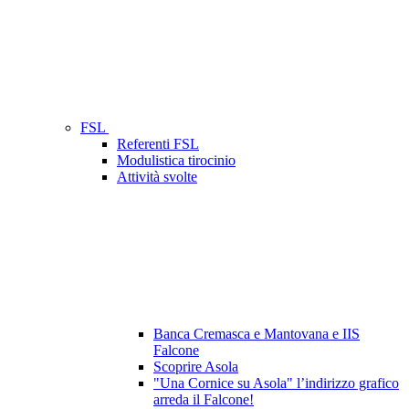
FSL
Referenti FSL
Modulistica tirocinio
Attività svolte
Banca Cremasca e Mantovana e IIS
Falcone
Scoprire Asola
"Una Cornice su Asola" l’indirizzo grafico
arreda il Falcone!