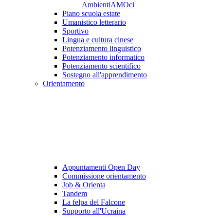
AmbientiAMOci
Piano scuola estate
Umanistico letterario
Sportivo
Lingua e cultura cinese
Potenziamento linguistico
Potenziamento informatico
Potenziamento scientifico
Sostegno all'apprendimento
Orientamento
Appuntamenti Open Day
Commissione orientamento
Job & Orienta
Tandem
La felpa del Falcone
Supporto all'Ucraina