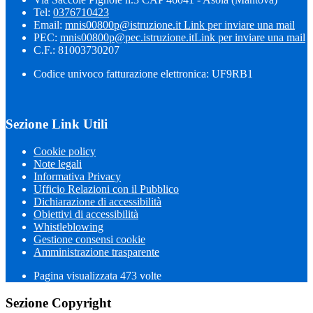
Tel:
0376710423
Email:
mnis00800p@istruzione.it
Link per inviare una mail
PEC:
mnis00800p@pec.istruzione.it
Link per inviare una mail
C.F.: 81003730207
Codice univoco fatturazione elettronica: UF9RB1
Sezione Link Utili
Cookie policy
Note legali
Informativa Privacy
Ufficio Relazioni con il Pubblico
Dichiarazione di accessibilità
Obiettivi di accessibilità
Whistleblowing
Gestione consensi cookie
Amministrazione trasparente
Pagina visualizzata
473
volte
Sezione Copyright