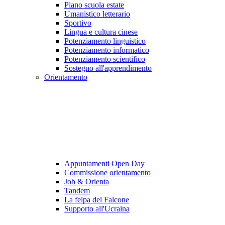
Piano scuola estate
Umanistico letterario
Sportivo
Lingua e cultura cinese
Potenziamento linguistico
Potenziamento informatico
Potenziamento scientifico
Sostegno all'apprendimento
Orientamento
Appuntamenti Open Day
Commissione orientamento
Job & Orienta
Tandem
La felpa del Falcone
Supporto all'Ucraina