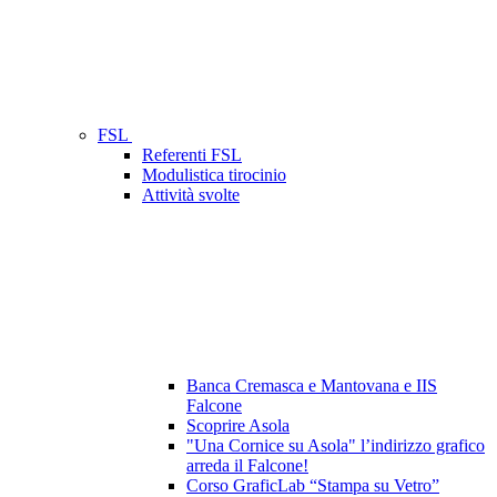
FSL
Referenti FSL
Modulistica tirocinio
Attività svolte
Banca Cremasca e Mantovana e IIS
Falcone
Scoprire Asola
"Una Cornice su Asola" l’indirizzo grafico
arreda il Falcone!
Corso GraficLab “Stampa su Vetro”