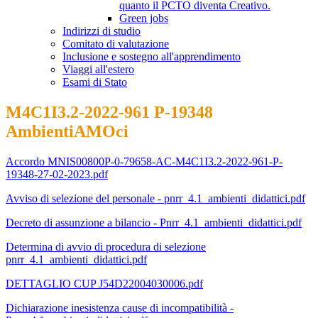
quanto il PCTO diventa Creativo.
Green jobs
Indirizzi di studio
Comitato di valutazione
Inclusione e sostegno all'apprendimento
Viaggi all'estero
Esami di Stato
M4C1I3.2-2022-961 P-19348
AmbientiAMOci
Accordo MNIS00800P-0-79658-AC-M4C1I3.2-2022-961-P-
19348-27-02-2023.pdf
Avviso di selezione del personale - pnrr_4.1_ambienti_didattici.pdf
Decreto di assunzione a bilancio - Pnrr_4.1_ambienti_didattici.pdf
Determina di avvio di procedura di selezione
pnrr_4.1_ambienti_didattici.pdf
DETTAGLIO CUP J54D22004030006.pdf
Dichiarazione inesistenza cause di incompatibilità -