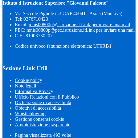
Istituto d'Istruzione Superiore "Giovanni Falcone"
Via Saccole Pignole n.3 CAP 46041 - Asola (Mantova)
Tel:
0376710423
Email:
mnis00800p@istruzione.it
Link per inviare una mail
PEC:
mnis00800p@pec.istruzione.it
Link per inviare una mail
C.F.: 81003730207
Codice univoco fatturazione elettronica: UF9RB1
Sezione Link Utili
Cookie policy
Note legali
Informativa Privacy
Ufficio Relazioni con il Pubblico
Dichiarazione di accessibilità
Obiettivi di accessibilità
Whistleblowing
Gestione consensi cookie
Amministrazione trasparente
Pagina visualizzata
493
volte