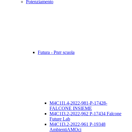
Potenziamento
Futura - Pnrr scuola
M4C1I1.4-2022-981-P-17428-
FALCONE INSIEME
M4C1I3.2-2022-962 P-17434 Falcone
Future Lab
M4C1I3.2-2022-961 P-19348
AmbientiAMOci