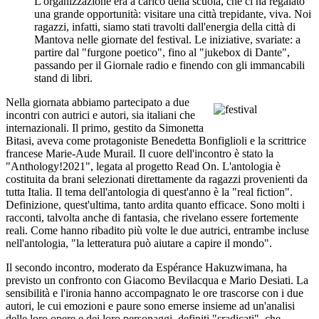
L'organizzazione era a carico della scuola, che ci ha regalato
una grande opportunità: visitare una città trepidante, viva. Noi
ragazzi, infatti, siamo stati travolti dall'energia della città di
Mantova nelle giornate del festival. Le iniziative, svariate: a
partire dal "furgone poetico", fino al "jukebox di Dante",
passando per il Giornale radio e finendo con gli immancabili
stand di libri.
Nella giornata abbiamo partecipato a due
incontri con autrici e autori, sia italiani che
internazionali. Il primo, gestito da Simonetta
Bitasi, aveva come protagoniste Benedetta Bonfiglioli e la scrittrice
francese Marie-Aude Murail. Il cuore dell'incontro è stato la
"Anthology!2021", legata al progetto Read On. L'antologia è
costituita da brani selezionati direttamente da ragazzi provenienti da
tutta Italia. Il tema dell'antologia di quest'anno è la "real fiction".
Definizione, quest'ultima, tanto ardita quanto efficace. Sono molti i
racconti, talvolta anche di fantasia, che rivelano essere fortemente
reali. Come hanno ribadito più volte le due autrici, entrambe incluse
nell'antologia, "la letteratura può aiutare a capire il mondo".
Il secondo incontro, moderato da Espérance Hakuzwimana, ha
previsto un confronto con Giacomo Bevilacqua e Mario Desiati. La
sensibilità e l'ironia hanno accompagnato le ore trascorse con i due
autori, le cui emozioni e paure sono emerse insieme ad un'analisi
delle loro opere e dei loro personaggi, definiti "sradicati", che