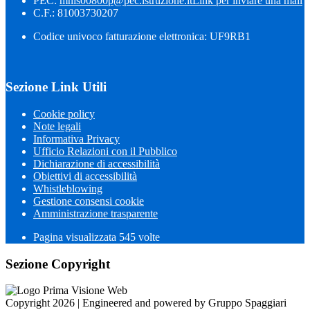
PEC:
mnis00800p@pec.istruzione.it
Link per inviare una mail
C.F.: 81003730207
Codice univoco fatturazione elettronica: UF9RB1
Sezione Link Utili
Cookie policy
Note legali
Informativa Privacy
Ufficio Relazioni con il Pubblico
Dichiarazione di accessibilità
Obiettivi di accessibilità
Whistleblowing
Gestione consensi cookie
Amministrazione trasparente
Pagina visualizzata
545
volte
Sezione Copyright
Copyright 2026 | Engineered and powered by Gruppo Spaggiari