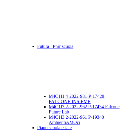
Futura - Pnrr scuola
M4C1I1.4-2022-981-P-17428-
FALCONE INSIEME
M4C1I3.2-2022-962 P-17434 Falcone
Future Lab
M4C1I3.2-2022-961 P-19348
AmbientiAMOci
Piano scuola estate