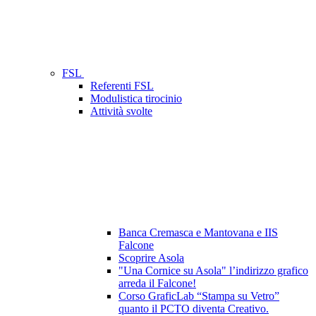
FSL
Referenti FSL
Modulistica tirocinio
Attività svolte
Banca Cremasca e Mantovana e IIS
Falcone
Scoprire Asola
"Una Cornice su Asola" l’indirizzo grafico
arreda il Falcone!
Corso GraficLab “Stampa su Vetro”
quanto il PCTO diventa Creativo.