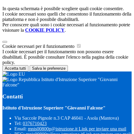
In questa schermata è possibile scegliere quali cookie consentire.
I cookie necessari sono quelli che consentono il funzionamento della
piattaforma e non è possibile disabilitarli.
Per conoscere quali sono i cookie necessari al funzionamento potete
visionare la
COOKIE POLICY
.
Cookie necessari per il funzionamento
I cookie necessari per il funzionamento non possono essere
disabilitati. È possibile consultare l'elenco nella pagina della cookie
policy.
Accetta tutti
Salva le preferenze
Istituto d'Istruzione Superiore "Giovanni
Falcone"
Contatti
Istituto d'Istruzione Superiore "Giovanni Falcone"
Via Saccole Pignole n.3 CAP 46041 - Asola (Mantova)
Tel:
0376710423
Email:
mnis00800p@istruzione.it
Link per inviare una mail