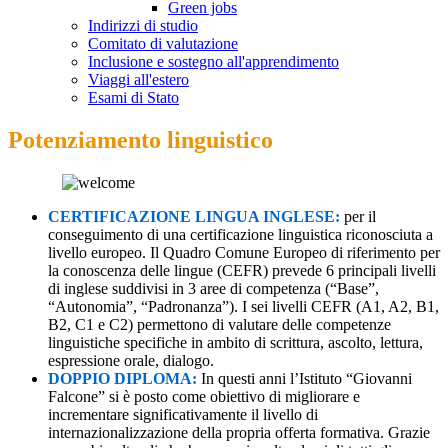
Green jobs
Indirizzi di studio
Comitato di valutazione
Inclusione e sostegno all'apprendimento
Viaggi all'estero
Esami di Stato
Potenziamento linguistico
CERTIFICAZIONE LINGUA INGLESE:
per il
conseguimento di una certificazione linguistica riconosciuta a
livello europeo. Il Quadro Comune Europeo di riferimento per
la conoscenza delle lingue (CEFR) prevede 6 principali livelli
di inglese suddivisi in 3 aree di competenza (“Base”,
“Autonomia”, “Padronanza”). I sei livelli CEFR (A1, A2, B1,
B2, C1 e C2) permettono di valutare delle competenze
linguistiche specifiche in ambito di scrittura, ascolto, lettura,
espressione orale, dialogo.
DOPPIO DIPLOMA:
In questi anni l’Istituto “Giovanni
Falcone” si è posto come obiettivo di migliorare e
incrementare significativamente il livello di
internazionalizzazione della propria offerta formativa. Grazie