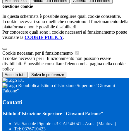
Personalizza
Rifiuta tutti
i cookies
Accetta tutti
i cookies
Gestione cookie
In questa schermata è possibile scegliere quali cookie consentire.
I cookie necessari sono quelli che consentono il funzionamento della
piattaforma e non è possibile disabilitarli.
Per conoscere quali sono i cookie necessari al funzionamento potete
visionare la
COOKIE POLICY
.
Cookie necessari per il funzionamento
I cookie necessari per il funzionamento non possono essere
disabilitati. È possibile consultare l'elenco nella pagina della cookie
policy.
Accetta tutti
Salva le preferenze
Istituto d'Istruzione Superiore "Giovanni
Falcone"
Contatti
Istituto d'Istruzione Superiore "Giovanni Falcone"
Via Saccole Pignole n.3 CAP 46041 - Asola (Mantova)
Tel:
0376710423