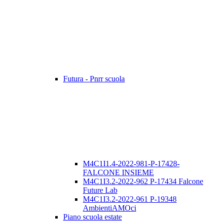
Futura - Pnrr scuola
M4C1I1.4-2022-981-P-17428-
FALCONE INSIEME
M4C1I3.2-2022-962 P-17434 Falcone
Future Lab
M4C1I3.2-2022-961 P-19348
AmbientiAMOci
Piano scuola estate