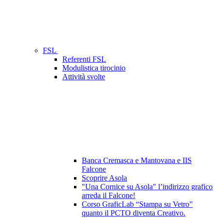
FSL
Referenti FSL
Modulistica tirocinio
Attività svolte
Banca Cremasca e Mantovana e IIS
Falcone
Scoprire Asola
"Una Cornice su Asola" l’indirizzo grafico
arreda il Falcone!
Corso GraficLab “Stampa su Vetro”
quanto il PCTO diventa Creativo.