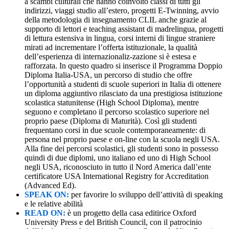
a scambi culturali che hanno coinvolto classi di tutti gli
indirizzi, viaggi studio all’estero, progetti E‑Twinning, avvio
della metodologia di insegnamento CLIL anche grazie al
supporto di lettori e teaching assistant di madrelingua, progetti
di lettura estensiva in lingua, corsi interni di lingue straniere
mirati ad incrementare l’offerta istituzionale, la qualità
dell’esperienza di internazionaliz-zazione si è estesa e
rafforzata. In questo quadro si inserisce il Programma Doppio
Diploma Italia-USA, un percorso di studio che offre
l’opportunità a studenti di scuole superiori in Italia di ottenere
un diploma aggiuntivo rilasciato da una prestigiosa istituzione
scolastica statunitense (High School Diploma), mentre
seguono e completano il percorso scolastico superiore nel
proprio paese (Diploma di Maturità). Così gli studenti
frequentano corsi in due scuole contemporaneamente: di
persona nel proprio paese e on-line con la scuola negli USA.
Alla fine dei percorsi scolastici, gli studenti sono in possesso
quindi di due diplomi, uno italiano ed uno di High School
negli USA, riconosciuto in tutto il Nord America dall’ente
certificatore USA International Registry for Accreditation
(Advanced Ed).
SPEAK ON:
per favorire lo sviluppo dell’attività di speaking
e le relative abilità
READ ON:
è un progetto della casa editirice Oxford
University Press e del British Council, con il patrocinio