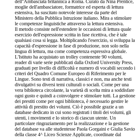
dell''Ambasciata britannica a Roma. Curato da Nina Prentice,
moglie dell'ambasciatore, formatrice ed esperta di lettura
estensiva, ha suscitato notevole interesse da parte del
Ministero della Pubblica Istruzione italiano. Mira a stimolare
le competenze linguistiche attraverso la lettura estensiva.
Il metodo consiste nell'estendere le occasioni di lettura quale
esercizio dell'espressione scritta in fase ricettiva, che è tale
qualsiasi cosa si legga. Moltiplicando l'esercizio, si sviluppa la
capacità d'espressione in fase di produzione, non solo nella
lingua di lettura, ma come competenza espressiva globale.
L'Istituto ha acquistato un trolley contenente 90 volumi,
reader di varie serie pubblicati dalla Oxford University Press,
graduati per livello di difficoltà e numero di vocabili secondo i
criteri del Quadro Comune Europeo di Riferimento per le
Lingue. Sono testi di narrativa, classici e non, ma anche testi
divulgativi su diversi temi culturali o sociali. Come per una
vera biblioteca circolante, la varietà di scelta mira a soddisfare
ogni gusto e quindi a coinvolgere e stimolare tutti. La gestione
dei prestiti come per ogni biblioteca, è necessario gestire le
attività di prestito dei volumi. Ciò è possibile grazie a un
database dedicato in cui sono registrati i titoli dei volumi, gli
utenti, i movimenti e lo storico di ciascun utente. Un
particolare ringraziamento per la realizzazione e la gestione
del database va alle studentesse Paola Gorgaini e Giulia Savio
della classe 4^ Liceo Scienze Applicate, coordinate dal