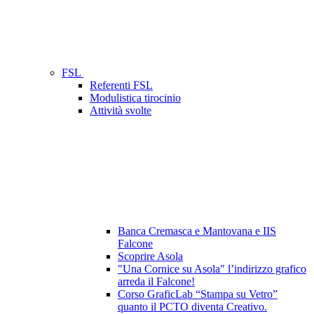
FSL
Referenti FSL
Modulistica tirocinio
Attività svolte
Banca Cremasca e Mantovana e IIS
Falcone
Scoprire Asola
"Una Cornice su Asola" l’indirizzo grafico
arreda il Falcone!
Corso GraficLab “Stampa su Vetro”
quanto il PCTO diventa Creativo.