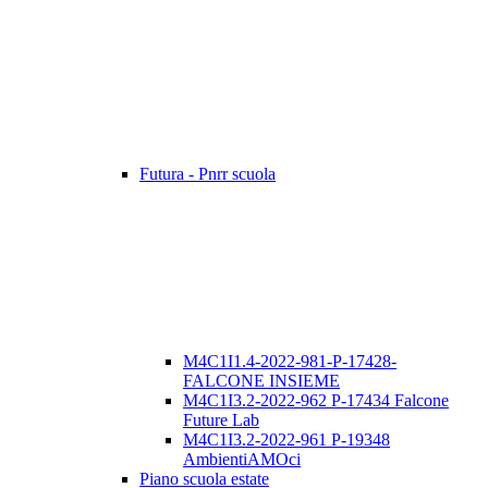
Futura - Pnrr scuola
M4C1I1.4-2022-981-P-17428-
FALCONE INSIEME
M4C1I3.2-2022-962 P-17434 Falcone
Future Lab
M4C1I3.2-2022-961 P-19348
AmbientiAMOci
Piano scuola estate