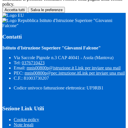
policy.
Accetta tutti
Salva le preferenze
Istituto d'Istruzione Superiore "Giovanni
Falcone"
Contatti
Istituto d'Istruzione Superiore "Giovanni Falcone"
Via Saccole Pignole n.3 CAP 46041 - Asola (Mantova)
Tel:
0376710423
Email:
mnis00800p@istruzione.it
Link per inviare una mail
PEC:
mnis00800p@pec.istruzione.it
Link per inviare una mail
C.F.: 81003730207
Codice univoco fatturazione elettronica: UF9RB1
Sezione Link Utili
Cookie policy
Note legali