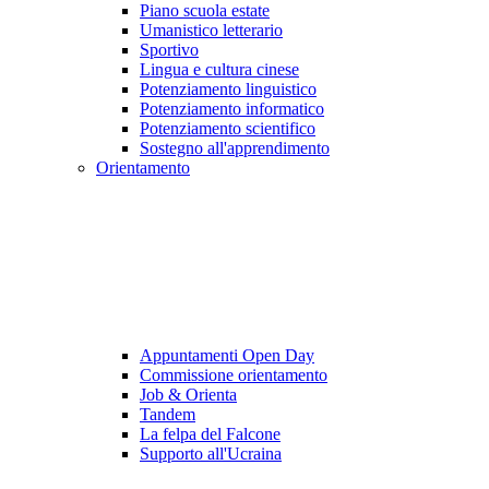
Piano scuola estate
Umanistico letterario
Sportivo
Lingua e cultura cinese
Potenziamento linguistico
Potenziamento informatico
Potenziamento scientifico
Sostegno all'apprendimento
Orientamento
Appuntamenti Open Day
Commissione orientamento
Job & Orienta
Tandem
La felpa del Falcone
Supporto all'Ucraina