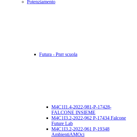
Potenziamento
Futura - Pnrr scuola
M4C1I1.4-2022-981-P-17428-
FALCONE INSIEME
M4C1I3.2-2022-962 P-17434 Falcone
Future Lab
M4C1I3.2-2022-961 P-19348
AmbientiAMOci