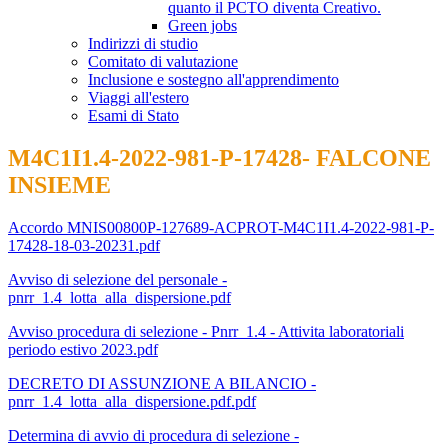
quanto il PCTO diventa Creativo.
Green jobs
Indirizzi di studio
Comitato di valutazione
Inclusione e sostegno all'apprendimento
Viaggi all'estero
Esami di Stato
M4C1I1.4-2022-981-P-17428- FALCONE
INSIEME
Accordo MNIS00800P-127689-ACPROT-M4C1I1.4-2022-981-P-
17428-18-03-20231.pdf
Avviso di selezione del personale -
pnrr_1.4_lotta_alla_dispersione.pdf
Avviso procedura di selezione - Pnrr_1.4 - Attivita laboratoriali
periodo estivo 2023.pdf
DECRETO DI ASSUNZIONE A BILANCIO -
pnrr_1.4_lotta_alla_dispersione.pdf.pdf
Determina di avvio di procedura di selezione -