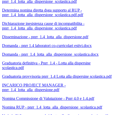
pnrr_1.4_lotta_alla_dispersione_scolastica.pdf
Determina nomina diretta dsga supporto al RUP -
pnrr_1.4_lotta_alla_dispersione_scolastica.pdf.pdf
Dichiarazione inesistenza cause di incompatibilita -
pnrr_1.4_lotta_alla_dispersione_scolastica.pdf
Disseminazione - pnrr_1.4_lotta_alla_dispersione.pdf
Domanda - pnrr 1.4 laboratori co-curricolari estivi.docx
Domanda - pnrr_1.4_lotta_alla_dispersione_scolastica.docx
Graduatoria definitiva - Pnrr_1.4 - Lotta alla dispersine
scolastica.pdf
Graduatoria provvisoria pnrr_1.4 Lotta alla dispersine scolastica.pdf
INCARICO PROJECT MANAGER -
pnrr_1.4_lotta_alla_dispersione.pdf
Nomina Commissione di Valutazione - Pnrr 4.0 e 1.4.pdf
Nomina RUP - pnrr_1.4_lotta_alla_dispersione_scolastica.pdf