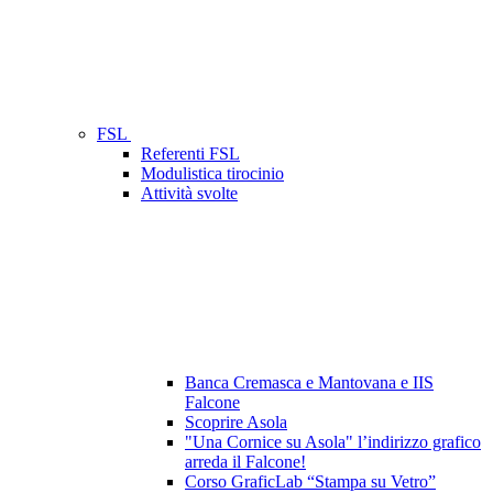
FSL
Referenti FSL
Modulistica tirocinio
Attività svolte
Banca Cremasca e Mantovana e IIS
Falcone
Scoprire Asola
"Una Cornice su Asola" l’indirizzo grafico
arreda il Falcone!
Corso GraficLab “Stampa su Vetro”