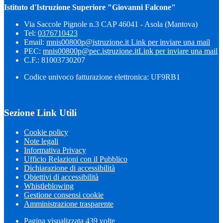
Istituto d'Istruzione Superiore "Giovanni Falcone"
Via Saccole Pignole n.3 CAP 46041 - Asola (Mantova)
Tel:
0376710423
Email:
mnis00800p@istruzione.it
Link per inviare una mail
PEC:
mnis00800p@pec.istruzione.it
Link per inviare una mail
C.F.: 81003730207
Codice univoco fatturazione elettronica: UF9RB1
Sezione Link Utili
Cookie policy
Note legali
Informativa Privacy
Ufficio Relazioni con il Pubblico
Dichiarazione di accessibilità
Obiettivi di accessibilità
Whistleblowing
Gestione consensi cookie
Amministrazione trasparente
Pagina visualizzata
439
volte