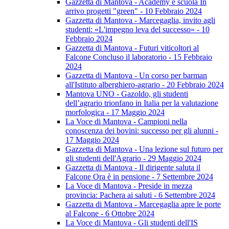
Gazzetta di Mantova - Academy e scuola In
arrivo progetti "green" - 10 Febbraio 2024
Gazzetta di Mantova - Marcegaglia, invito agli
studenti: «L'impegno leva del successo» - 10
Febbraio 2024
Gazzetta di Mantova - Futuri viticoltori al
Falcone Concluso il laboratorio - 15 Febbraio
2024
Gazzetta di Mantova - Un corso per barman
all'Istituto alberghiero-agrario - 20 Febbraio 2024
Mantova UNO - Gazoldo, gli studenti
dell’agrario trionfano in Italia per la valutazione
morfologica - 17 Maggio 2024
La Voce di Mantova - Campioni nella
conoscenza dei bovini: successo per gli alunni -
17 Maggio 2024
Gazzetta di Mantova - Una lezione sul futuro per
gli studenti dell'Agrario - 29 Maggio 2024
Gazzetta di Mantova - Il dirigente saluta il
Falcone Ora è in pensione - 7 Settembre 2024
La Voce di Mantova - Preside in mezza
provincia: Pachera ai saluti - 6 Settembre 2024
Gazzetta di Mantova - Marcegaglia apre le porte
al Falcone - 6 Ottobre 2024
La Voce di Mantova - Gli studenti dell'IS