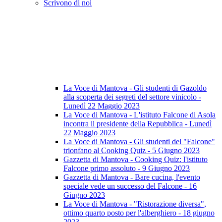
Scrivono di noi
La Voce di Mantova - Gli studenti di Gazoldo
alla scoperta dei segreti del settore vinicolo -
Lunedì 22 Maggio 2023
La Voce di Mantova - L'istituto Falcone di Asola
incontra il presidente della Repubblica - Lunedì
22 Maggio 2023
La Voce di Mantova - Gli studenti del "Falcone"
trionfano al Cooking Quiz - 5 Giugno 2023
Gazzetta di Mantova - Cooking Quiz: l'istituto
Falcone primo assoluto - 9 Giugno 2023
Gazzetta di Mantova - Bare cucina, l'evento
speciale vede un successo del Falcone - 16
Giugno 2023
La Voce di Mantova - "Ristorazione diversa",
ottimo quarto posto per l'alberghiero - 18 giugno
2023