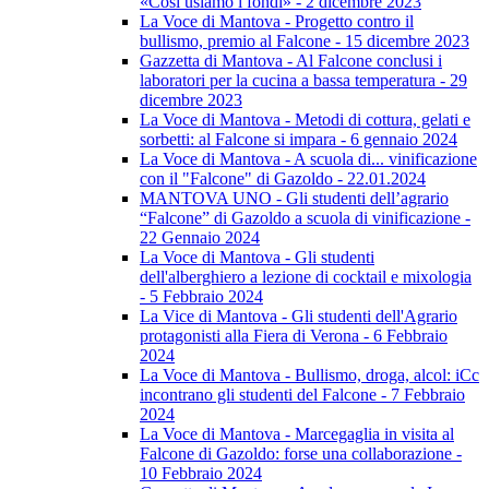
«Così usiamo i fondi» - 2 dicembre 2023
La Voce di Mantova - Progetto contro il
bullismo, premio al Falcone - 15 dicembre 2023
Gazzetta di Mantova - Al Falcone conclusi i
laboratori per la cucina a bassa temperatura - 29
dicembre 2023
La Voce di Mantova - Metodi di cottura, gelati e
sorbetti: al Falcone si impara - 6 gennaio 2024
La Voce di Mantova - A scuola di... vinificazione
con il "Falcone" di Gazoldo - 22.01.2024
MANTOVA UNO - Gli studenti dell’agrario
“Falcone” di Gazoldo a scuola di vinificazione -
22 Gennaio 2024
La Voce di Mantova - Gli studenti
dell'alberghiero a lezione di cocktail e mixologia
- 5 Febbraio 2024
La Vice di Mantova - Gli studenti dell'Agrario
protagonisti alla Fiera di Verona - 6 Febbraio
2024
La Voce di Mantova - Bullismo, droga, alcol: iCc
incontrano gli studenti del Falcone - 7 Febbraio
2024
La Voce di Mantova - Marcegaglia in visita al
Falcone di Gazoldo: forse una collaborazione -
10 Febbraio 2024