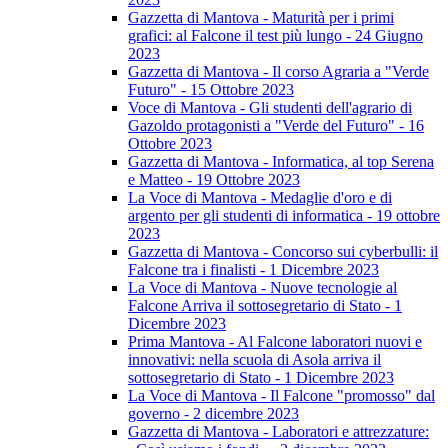
Gazzetta di Mantova - Maturità per i primi
grafici: al Falcone il test più lungo - 24 Giugno
2023
Gazzetta di Mantova - Il corso Agraria a "Verde
Futuro" - 15 Ottobre 2023
Voce di Mantova - Gli studenti dell'agrario di
Gazoldo protagonisti a "Verde del Futuro" - 16
Ottobre 2023
Gazzetta di Mantova - Informatica, al top Serena
e Matteo - 19 Ottobre 2023
La Voce di Mantova - Medaglie d'oro e di
argento per gli studenti di informatica - 19 ottobre
2023
Gazzetta di Mantova - Concorso sui cyberbulli: il
Falcone tra i finalisti - 1 Dicembre 2023
La Voce di Mantova - Nuove tecnologie al
Falcone Arriva il sottosegretario di Stato - 1
Dicembre 2023
Prima Mantova - Al Falcone laboratori nuovi e
innovativi: nella scuola di Asola arriva il
sottosegretario di Stato - 1 Dicembre 2023
La Voce di Mantova - Il Falcone "promosso" dal
governo - 2 dicembre 2023
Gazzetta di Mantova - Laboratori e attrezzature: