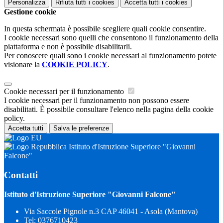
Personalizza
Rifiuta tutti
i cookies
Accetta tutti
i cookies
Gestione cookie
In questa schermata è possibile scegliere quali cookie consentire.
I cookie necessari sono quelli che consentono il funzionamento della
piattaforma e non è possibile disabilitarli.
Per conoscere quali sono i cookie necessari al funzionamento potete
visionare la
COOKIE POLICY
.
Cookie necessari per il funzionamento
I cookie necessari per il funzionamento non possono essere
disabilitati. È possibile consultare l'elenco nella pagina della cookie
policy.
Accetta tutti
Salva le preferenze
Istituto d'Istruzione Superiore "Giovanni
Falcone"
Contatti
Istituto d'Istruzione Superiore "Giovanni Falcone"
Via Saccole Pignole n.3 CAP 46041 - Asola (Mantova)
Tel:
0376710423