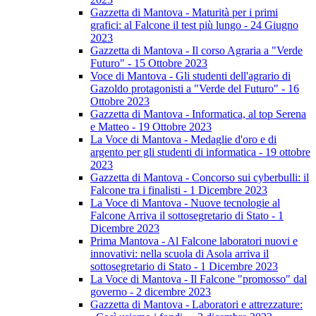
Gazzetta di Mantova - Maturità per i primi
grafici: al Falcone il test più lungo - 24 Giugno
2023
Gazzetta di Mantova - Il corso Agraria a "Verde
Futuro" - 15 Ottobre 2023
Voce di Mantova - Gli studenti dell'agrario di
Gazoldo protagonisti a "Verde del Futuro" - 16
Ottobre 2023
Gazzetta di Mantova - Informatica, al top Serena
e Matteo - 19 Ottobre 2023
La Voce di Mantova - Medaglie d'oro e di
argento per gli studenti di informatica - 19 ottobre
2023
Gazzetta di Mantova - Concorso sui cyberbulli: il
Falcone tra i finalisti - 1 Dicembre 2023
La Voce di Mantova - Nuove tecnologie al
Falcone Arriva il sottosegretario di Stato - 1
Dicembre 2023
Prima Mantova - Al Falcone laboratori nuovi e
innovativi: nella scuola di Asola arriva il
sottosegretario di Stato - 1 Dicembre 2023
La Voce di Mantova - Il Falcone "promosso" dal
governo - 2 dicembre 2023
Gazzetta di Mantova - Laboratori e attrezzature: