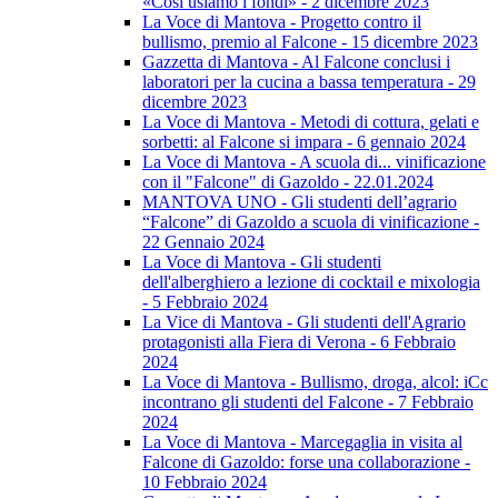
«Così usiamo i fondi» - 2 dicembre 2023
La Voce di Mantova - Progetto contro il
bullismo, premio al Falcone - 15 dicembre 2023
Gazzetta di Mantova - Al Falcone conclusi i
laboratori per la cucina a bassa temperatura - 29
dicembre 2023
La Voce di Mantova - Metodi di cottura, gelati e
sorbetti: al Falcone si impara - 6 gennaio 2024
La Voce di Mantova - A scuola di... vinificazione
con il "Falcone" di Gazoldo - 22.01.2024
MANTOVA UNO - Gli studenti dell’agrario
“Falcone” di Gazoldo a scuola di vinificazione -
22 Gennaio 2024
La Voce di Mantova - Gli studenti
dell'alberghiero a lezione di cocktail e mixologia
- 5 Febbraio 2024
La Vice di Mantova - Gli studenti dell'Agrario
protagonisti alla Fiera di Verona - 6 Febbraio
2024
La Voce di Mantova - Bullismo, droga, alcol: iCc
incontrano gli studenti del Falcone - 7 Febbraio
2024
La Voce di Mantova - Marcegaglia in visita al
Falcone di Gazoldo: forse una collaborazione -
10 Febbraio 2024