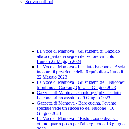
Scrivono di noi
La Voce di Mantova - Gli studenti di Gazoldo
alla scoperta dei segreti del settore vinicolo -
Lunedì 22 Maggio 2023
La Voce di Mantova - L'istituto Falcone di Asola
incontra il presidente della Repubblica - Lunedì
22 Maggio 2023
La Voce di Mantova - Gli studenti del "Falcone"
trionfano al Cooking Quiz - 5 Giugno 2023
Gazzetta di Mantova - Cooking Quiz: l'istituto
Falcone primo assoluto - 9 Giugno 2023
Gazzetta di Mantova - Bare cucina, l'evento
speciale vede un successo del Falcone - 16
Giugno 2023
La Voce di Mantova - "Ristorazione diversa",
ottimo quarto posto per l'alberghiero - 18 giugno
2023