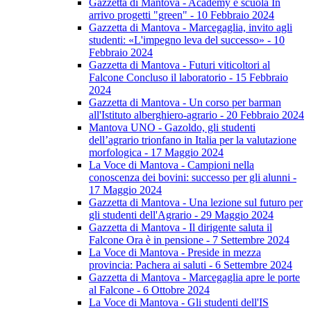
Gazzetta di Mantova - Academy e scuola In
arrivo progetti "green" - 10 Febbraio 2024
Gazzetta di Mantova - Marcegaglia, invito agli
studenti: «L'impegno leva del successo» - 10
Febbraio 2024
Gazzetta di Mantova - Futuri viticoltori al
Falcone Concluso il laboratorio - 15 Febbraio
2024
Gazzetta di Mantova - Un corso per barman
all'Istituto alberghiero-agrario - 20 Febbraio 2024
Mantova UNO - Gazoldo, gli studenti
dell’agrario trionfano in Italia per la valutazione
morfologica - 17 Maggio 2024
La Voce di Mantova - Campioni nella
conoscenza dei bovini: successo per gli alunni -
17 Maggio 2024
Gazzetta di Mantova - Una lezione sul futuro per
gli studenti dell'Agrario - 29 Maggio 2024
Gazzetta di Mantova - Il dirigente saluta il
Falcone Ora è in pensione - 7 Settembre 2024
La Voce di Mantova - Preside in mezza
provincia: Pachera ai saluti - 6 Settembre 2024
Gazzetta di Mantova - Marcegaglia apre le porte
al Falcone - 6 Ottobre 2024
La Voce di Mantova - Gli studenti dell'IS