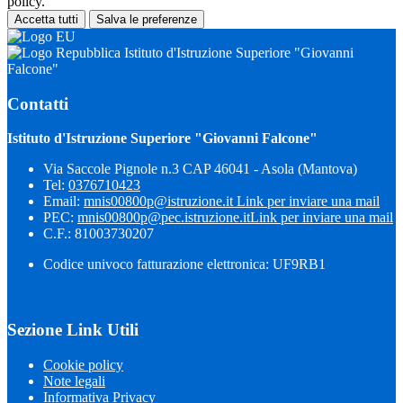
policy.
Accetta tutti
Salva le preferenze
Istituto d'Istruzione Superiore "Giovanni
Falcone"
Contatti
Istituto d'Istruzione Superiore "Giovanni Falcone"
Via Saccole Pignole n.3 CAP 46041 - Asola (Mantova)
Tel:
0376710423
Email:
mnis00800p@istruzione.it
Link per inviare una mail
PEC:
mnis00800p@pec.istruzione.it
Link per inviare una mail
C.F.: 81003730207
Codice univoco fatturazione elettronica: UF9RB1
Sezione Link Utili
Cookie policy
Note legali
Informativa Privacy