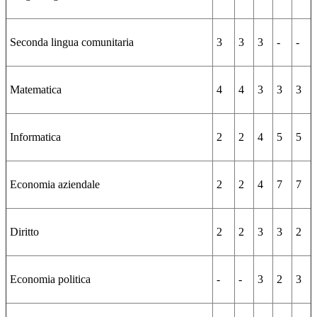
Seconda lingua comunitaria
3
3
3
-
-
Matematica
4
4
3
3
3
Informatica
2
2
4
5
5
Economia aziendale
2
2
4
7
7
Diritto
2
2
3
3
2
Economia politica
-
-
3
2
3