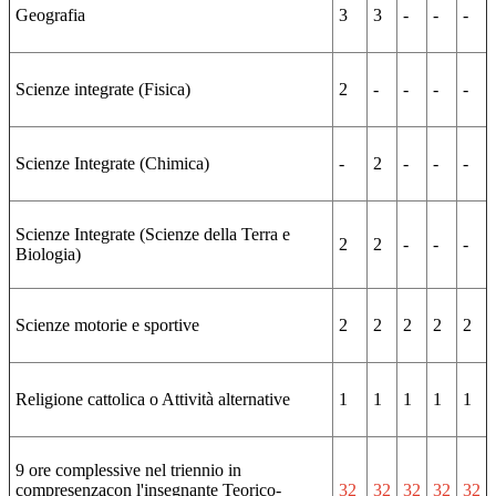
Geografia
3
3
-
-
-
Scienze integrate (Fisica)
2
-
-
-
-
Scienze Integrate (Chimica)
-
2
-
-
-
Scienze Integrate (Scienze della Terra e
2
2
-
-
-
Biologia)
Scienze motorie e sportive
2
2
2
2
2
Religione cattolica o Attività alternative
1
1
1
1
1
9 ore complessive nel triennio in
compresenzacon l'insegnante Teorico-
32
32
32
32
32