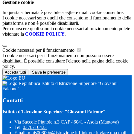
Gestione cookie
In questa schermata è possibile scegliere quali cookie consentire.
I cookie necessari sono quelli che consentono il funzionamento della
piattaforma e non è possibile disabilitarli.
Per conoscere quali sono i cookie necessari al funzionamento potete
visionare la
COOKIE POLICY
.
Cookie necessari per il funzionamento
I cookie necessari per il funzionamento non possono essere
disabilitati. È possibile consultare l'elenco nella pagina della cookie
policy.
Accetta tutti
Salva le preferenze
Istituto d'Istruzione Superiore "Giovanni
Falcone"
Contatti
Istituto d'Istruzione Superiore "Giovanni Falcone"
Via Saccole Pignole n.3 CAP 46041 - Asola (Mantova)
Tel:
0376710423
Email:
mnis00800p@istruzione.it
Link per inviare una mail