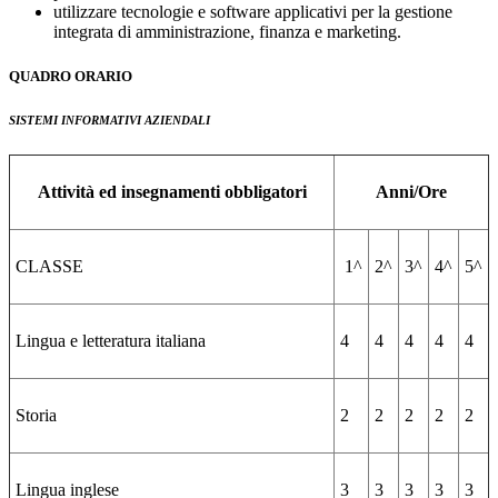
utilizzare tecnologie e software applicativi per la gestione
integrata di amministrazione, finanza e marketing.
QUADRO ORARIO
SISTEMI INFORMATIVI AZIENDALI
Attività ed insegnamenti obbligatori
Anni/Ore
CLASSE
1^
2^
3^
4^
5^
Lingua e letteratura italiana
4
4
4
4
4
Storia
2
2
2
2
2
Lingua inglese
3
3
3
3
3