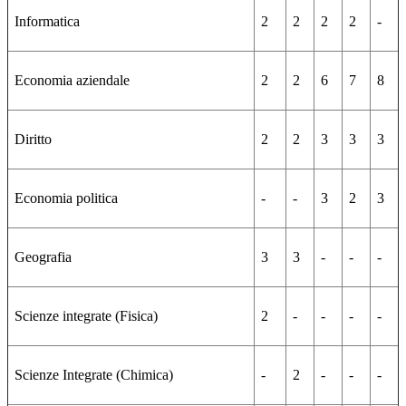
Informatica
2
2
2
2
-
Economia aziendale
2
2
6
7
8
Diritto
2
2
3
3
3
Economia politica
-
-
3
2
3
Geografia
3
3
-
-
-
Scienze integrate (Fisica)
2
-
-
-
-
Scienze Integrate (Chimica)
-
2
-
-
-