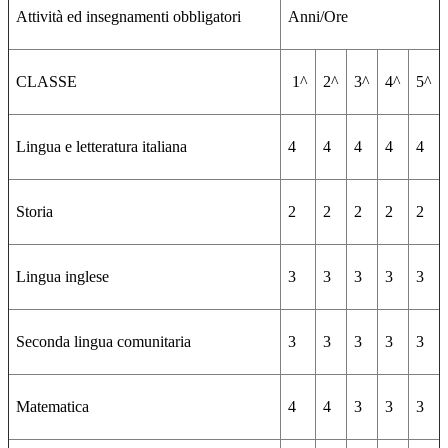
Attività ed insegnamenti obbligatori
Anni/Ore
CLASSE
1^
2^
3^
4^
5^
Lingua e letteratura italiana
4
4
4
4
4
Storia
2
2
2
2
2
Lingua inglese
3
3
3
3
3
Seconda lingua comunitaria
3
3
3
3
3
Matematica
4
4
3
3
3