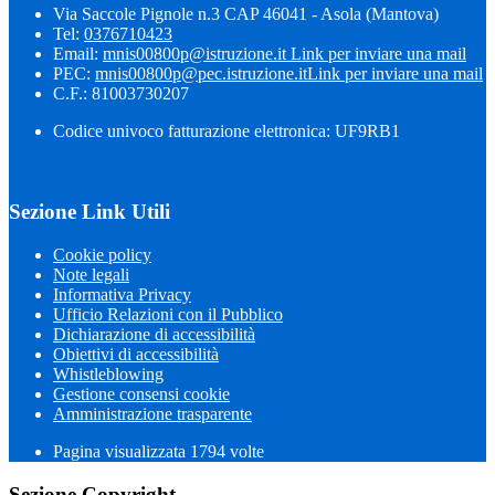
Via Saccole Pignole n.3 CAP 46041 - Asola (Mantova)
Tel:
0376710423
Email:
mnis00800p@istruzione.it
Link per inviare una mail
PEC:
mnis00800p@pec.istruzione.it
Link per inviare una mail
C.F.: 81003730207
Codice univoco fatturazione elettronica: UF9RB1
Sezione Link Utili
Cookie policy
Note legali
Informativa Privacy
Ufficio Relazioni con il Pubblico
Dichiarazione di accessibilità
Obiettivi di accessibilità
Whistleblowing
Gestione consensi cookie
Amministrazione trasparente
Pagina visualizzata
1794
volte
Sezione Copyright