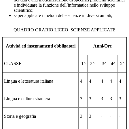
e individuare la funzione dell’informatica nello sviluppo
scientifico;
saper applicare i metodi delle scienze in diversi ambiti;
QUADRO ORARIO LICEO SCIENZE APPLICATE
Attività ed insegnamenti obbligatori
Anni/Ore
CLASSE
1^
2^
3^
4^
5^
Lingua e letteratura italiana
4
4
4
4
4
Lingua e cultura straniera
3
3
3
3
3
Storia e geografia
3
3
-
-
-