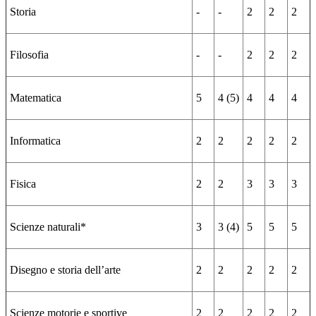
Storia
-
-
2
2
2
Filosofia
-
-
2
2
2
Matematica
5
4 (5)
4
4
4
Informatica
2
2
2
2
2
Fisica
2
2
3
3
3
Scienze naturali*
3
3 (4)
5
5
5
Disegno e storia dell’arte
2
2
2
2
2
Scienze motorie e sportive
2
2
2
2
2