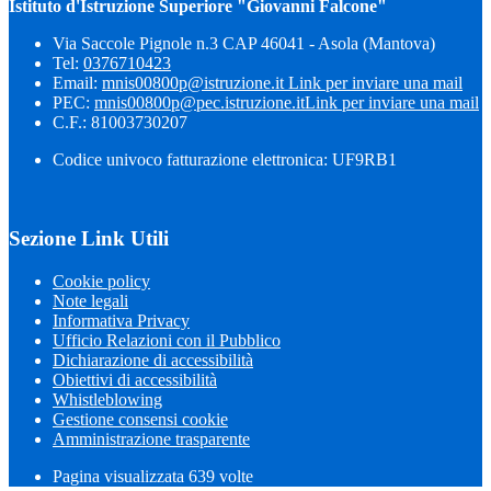
Istituto d'Istruzione Superiore "Giovanni Falcone"
Via Saccole Pignole n.3 CAP 46041 - Asola (Mantova)
Tel:
0376710423
Email:
mnis00800p@istruzione.it
Link per inviare una mail
PEC:
mnis00800p@pec.istruzione.it
Link per inviare una mail
C.F.: 81003730207
Codice univoco fatturazione elettronica: UF9RB1
Sezione Link Utili
Cookie policy
Note legali
Informativa Privacy
Ufficio Relazioni con il Pubblico
Dichiarazione di accessibilità
Obiettivi di accessibilità
Whistleblowing
Gestione consensi cookie
Amministrazione trasparente
Pagina visualizzata
639
volte