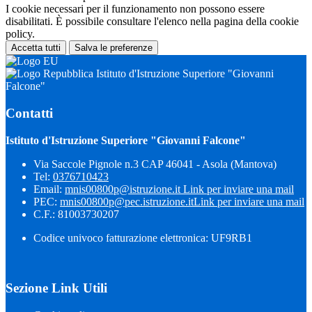
I cookie necessari per il funzionamento non possono essere
disabilitati. È possibile consultare l'elenco nella pagina della cookie
policy.
Accetta tutti
Salva le preferenze
Istituto d'Istruzione Superiore "Giovanni
Falcone"
Contatti
Istituto d'Istruzione Superiore "Giovanni Falcone"
Via Saccole Pignole n.3 CAP 46041 - Asola (Mantova)
Tel:
0376710423
Email:
mnis00800p@istruzione.it
Link per inviare una mail
PEC:
mnis00800p@pec.istruzione.it
Link per inviare una mail
C.F.: 81003730207
Codice univoco fatturazione elettronica: UF9RB1
Sezione Link Utili