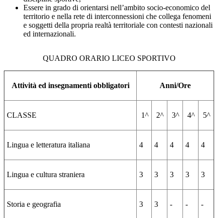
Essere in grado di orientarsi nell’ambito socio-economico del
territorio e nella rete di interconnessioni che collega fenomeni
e soggetti della propria realtà territoriale con contesti nazionali
ed internazionali.
QUADRO ORARIO LICEO SPORTIVO
Attività ed insegnamenti obbligatori
Anni/Ore
CLASSE
1^
2^
3^
4^
5^
Lingua e letteratura italiana
4
4
4
4
4
Lingua e cultura straniera
3
3
3
3
3
Storia e geografia
3
3
-
-
-