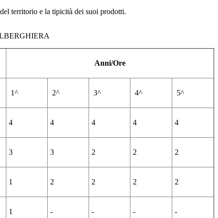
l territorio e la tipicità dei suoi prodotti.
ALBERGHIERA
Anni/Ore
1^
2^
3^
4^
5^
4
4
4
4
4
3
3
2
2
2
1
2
2
2
2
1
-
-
-
-