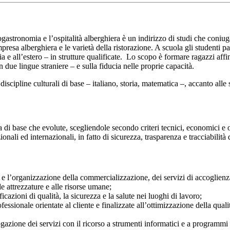
nogastronomia e l’ospitalità alberghiera è un indirizzo di studi che coni
mpresa alberghiera e le varietà della ristorazione. A scuola gli studenti par
ia e all’estero – in strutture qualificate. Lo scopo è formare ragazzi aff
ue lingue straniere – e sulla fiducia nelle proprie capacità.
iscipline culturali di base – italiano, storia, matematica –, accanto alle s
 sia di base che evolute, scegliendole secondo criteri tecnici, economici
li ed internazionali, in fatto di sicurezza, trasparenza e tracciabilità d
 e l’organizzazione della commercializzazione, dei servizi di accoglienza,
le attrezzature e alle risorse umane;
icazioni di qualità, la sicurezza e la salute nei luoghi di lavoro;
ssionale orientate al cliente e finalizzate all’ottimizzazione della qualit
ogazione dei servizi con il ricorso a strumenti informatici e a programmi 