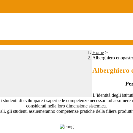
Home
>
Alberghiero enogast
Alberghiero 
Pe
L’identità degli istit
 studenti di sviluppare i saperi e le competenze necessari ad assumere ruo
considerati nella loro dimensione sistemica.
li, gli studenti assuemeranno competenze pratiche della filiera produttiva