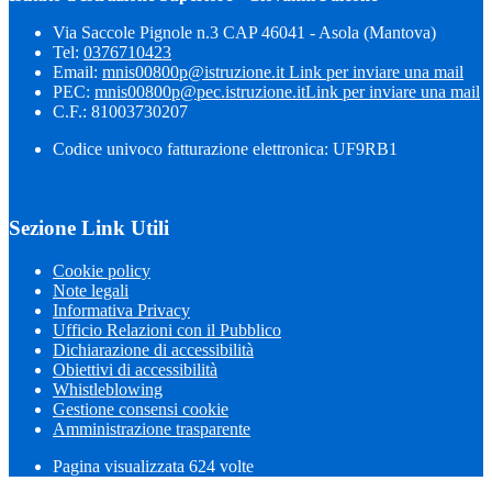
Via Saccole Pignole n.3 CAP 46041 - Asola (Mantova)
Tel:
0376710423
Email:
mnis00800p@istruzione.it
Link per inviare una mail
PEC:
mnis00800p@pec.istruzione.it
Link per inviare una mail
C.F.: 81003730207
Codice univoco fatturazione elettronica: UF9RB1
Sezione Link Utili
Cookie policy
Note legali
Informativa Privacy
Ufficio Relazioni con il Pubblico
Dichiarazione di accessibilità
Obiettivi di accessibilità
Whistleblowing
Gestione consensi cookie
Amministrazione trasparente
Pagina visualizzata
624
volte