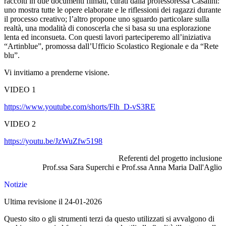
raccolti in due documenti filmati, curati dalla professoressa Casalini:
uno mostra tutte le opere elaborate e le riflessioni dei ragazzi durante
il processo creativo; l’altro propone uno sguardo particolare sulla
realtà, una modalità di conoscerla che si basa su una esplorazione
lenta ed inconsueta. Con questi lavori parteciperemo all’iniziativa
“Artinblue”, promossa dall’Ufficio Scolastico Regionale e da “Rete
blu”.
Vi invitiamo a prenderne visione.
VIDEO 1
https://www.youtube.com/shorts/Flh_D-vS3RE
VIDEO 2
https://youtu.be/JzWuZfw5198
Referenti del progetto inclusione
Prof.ssa Sara Superchi e Prof.ssa Anna Maria Dall'Aglio
Notizie
Ultima revisione il 24-01-2026
Questo sito o gli strumenti terzi da questo utilizzati si avvalgono di