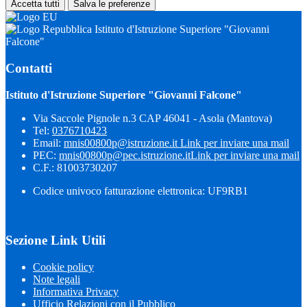
Accetta tutti
Salva le preferenze
Istituto d'Istruzione Superiore "Giovanni
Falcone"
Contatti
Istituto d'Istruzione Superiore "Giovanni Falcone"
Via Saccole Pignole n.3 CAP 46041 - Asola (Mantova)
Tel:
0376710423
Email:
mnis00800p@istruzione.it
Link per inviare una mail
PEC:
mnis00800p@pec.istruzione.it
Link per inviare una mail
C.F.: 81003730207
Codice univoco fatturazione elettronica: UF9RB1
Sezione Link Utili
Cookie policy
Note legali
Informativa Privacy
Ufficio Relazioni con il Pubblico