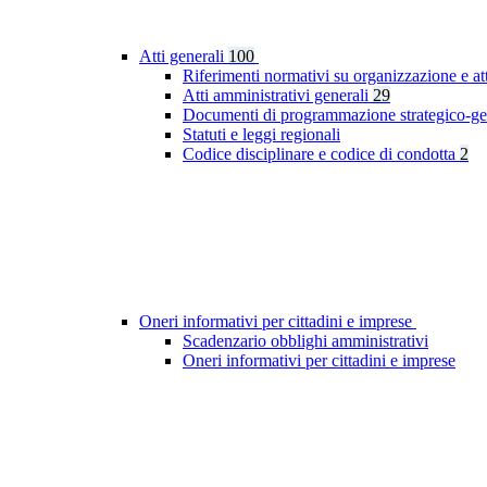
Atti generali
100
Riferimenti normativi su organizzazione e at
Atti amministrativi generali
29
Documenti di programmazione strategico-ge
Statuti e leggi regionali
Codice disciplinare e codice di condotta
2
Oneri informativi per cittadini e imprese
Scadenzario obblighi amministrativi
Oneri informativi per cittadini e imprese