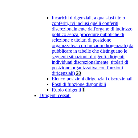
Incarichi dirigenziali, a qualsiasi titolo
conferiti, ivi inclusi quelli conferiti
discrezionalmente dall'organo di indirizzo
politico senza procedure pubbliche di
selezione e titolari di posizione
organizzativa con funzioni dirigenziali (da
pubblicare in tabelle che distinguano le
seguenti situazioni: dirigenti, dirigenti
individuati discrezionalmente, titolari di
posizione organizzativa con funzioni
dirigenziali)
20
Elenco posizioni dirigenziali discrezionali
Posti di funzione disponibili
Ruolo dirigenti
1
Dirigenti cessati