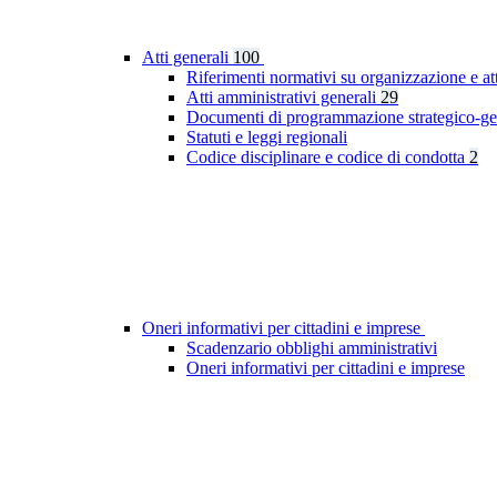
Atti generali
100
Riferimenti normativi su organizzazione e at
Atti amministrativi generali
29
Documenti di programmazione strategico-ge
Statuti e leggi regionali
Codice disciplinare e codice di condotta
2
Oneri informativi per cittadini e imprese
Scadenzario obblighi amministrativi
Oneri informativi per cittadini e imprese