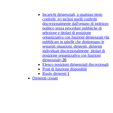
Incarichi dirigenziali, a qualsiasi titolo
conferiti, ivi inclusi quelli conferiti
discrezionalmente dall'organo di indirizzo
politico senza procedure pubbliche di
selezione e titolari di posizione
organizzativa con funzioni dirigenziali (da
pubblicare in tabelle che distinguano le
seguenti situazioni: dirigenti, dirigenti
individuati discrezionalmente, titolari di
posizione organizzativa con funzioni
dirigenziali)
20
Elenco posizioni dirigenziali discrezionali
Posti di funzione disponibili
Ruolo dirigenti
1
Dirigenti cessati