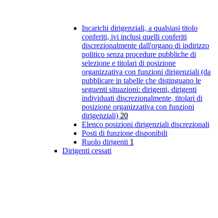
Incarichi dirigenziali, a qualsiasi titolo
conferiti, ivi inclusi quelli conferiti
discrezionalmente dall'organo di indirizzo
politico senza procedure pubbliche di
selezione e titolari di posizione
organizzativa con funzioni dirigenziali (da
pubblicare in tabelle che distinguano le
seguenti situazioni: dirigenti, dirigenti
individuati discrezionalmente, titolari di
posizione organizzativa con funzioni
dirigenziali)
20
Elenco posizioni dirigenziali discrezionali
Posti di funzione disponibili
Ruolo dirigenti
1
Dirigenti cessati