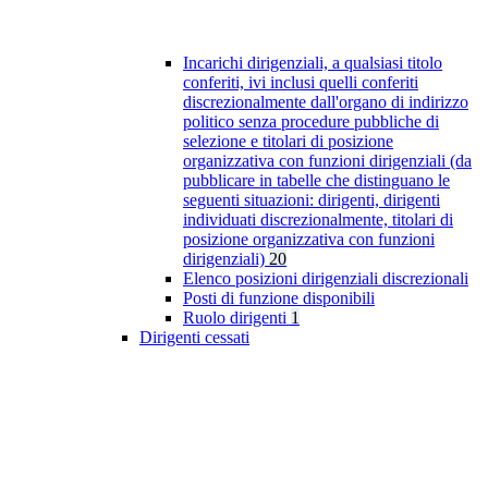
Incarichi dirigenziali, a qualsiasi titolo
conferiti, ivi inclusi quelli conferiti
discrezionalmente dall'organo di indirizzo
politico senza procedure pubbliche di
selezione e titolari di posizione
organizzativa con funzioni dirigenziali (da
pubblicare in tabelle che distinguano le
seguenti situazioni: dirigenti, dirigenti
individuati discrezionalmente, titolari di
posizione organizzativa con funzioni
dirigenziali)
20
Elenco posizioni dirigenziali discrezionali
Posti di funzione disponibili
Ruolo dirigenti
1
Dirigenti cessati