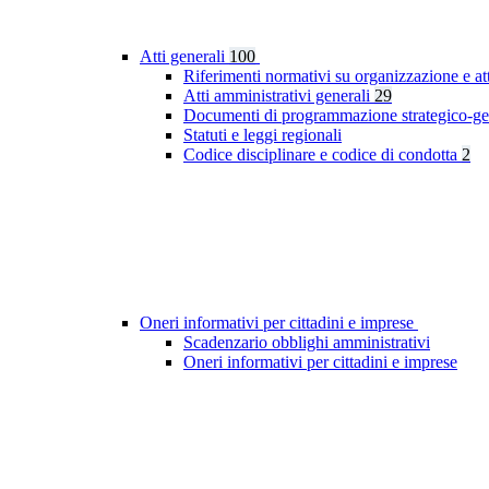
Atti generali
100
Riferimenti normativi su organizzazione e at
Atti amministrativi generali
29
Documenti di programmazione strategico-ge
Statuti e leggi regionali
Codice disciplinare e codice di condotta
2
Oneri informativi per cittadini e imprese
Scadenzario obblighi amministrativi
Oneri informativi per cittadini e imprese