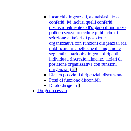
Incarichi dirigenziali, a qualsiasi titolo
conferiti, ivi inclusi quelli conferiti
discrezionalmente dall'organo di indirizzo
politico senza procedure pubbliche di
selezione e titolari di posizione
organizzativa con funzioni dirigenziali (da
pubblicare in tabelle che distinguano le
seguenti situazioni: dirigenti, dirigenti
individuati discrezionalmente, titolari di
posizione organizzativa con funzioni
dirigenziali)
20
Elenco posizioni dirigenziali discrezionali
Posti di funzione disponibili
Ruolo dirigenti
1
Dirigenti cessati