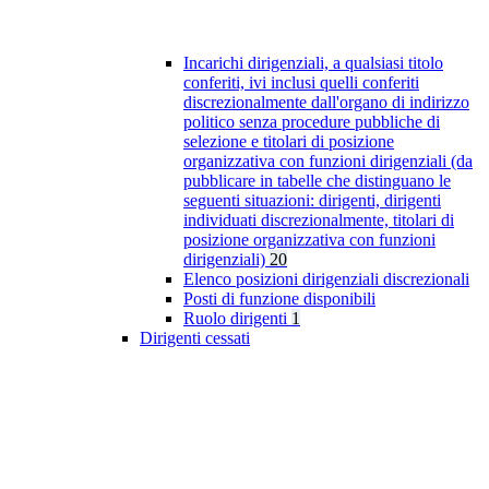
Incarichi dirigenziali, a qualsiasi titolo
conferiti, ivi inclusi quelli conferiti
discrezionalmente dall'organo di indirizzo
politico senza procedure pubbliche di
selezione e titolari di posizione
organizzativa con funzioni dirigenziali (da
pubblicare in tabelle che distinguano le
seguenti situazioni: dirigenti, dirigenti
individuati discrezionalmente, titolari di
posizione organizzativa con funzioni
dirigenziali)
20
Elenco posizioni dirigenziali discrezionali
Posti di funzione disponibili
Ruolo dirigenti
1
Dirigenti cessati