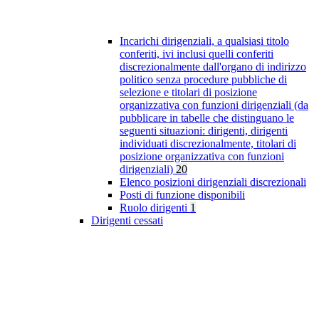
Incarichi dirigenziali, a qualsiasi titolo
conferiti, ivi inclusi quelli conferiti
discrezionalmente dall'organo di indirizzo
politico senza procedure pubbliche di
selezione e titolari di posizione
organizzativa con funzioni dirigenziali (da
pubblicare in tabelle che distinguano le
seguenti situazioni: dirigenti, dirigenti
individuati discrezionalmente, titolari di
posizione organizzativa con funzioni
dirigenziali)
20
Elenco posizioni dirigenziali discrezionali
Posti di funzione disponibili
Ruolo dirigenti
1
Dirigenti cessati