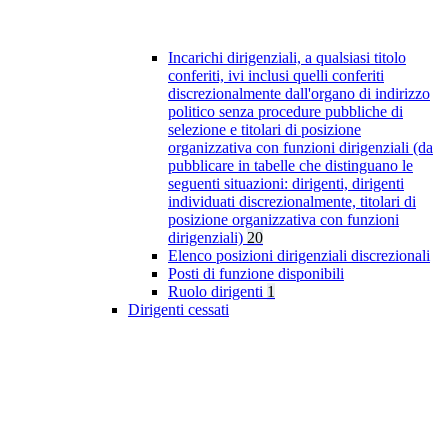
Incarichi dirigenziali, a qualsiasi titolo
conferiti, ivi inclusi quelli conferiti
discrezionalmente dall'organo di indirizzo
politico senza procedure pubbliche di
selezione e titolari di posizione
organizzativa con funzioni dirigenziali (da
pubblicare in tabelle che distinguano le
seguenti situazioni: dirigenti, dirigenti
individuati discrezionalmente, titolari di
posizione organizzativa con funzioni
dirigenziali)
20
Elenco posizioni dirigenziali discrezionali
Posti di funzione disponibili
Ruolo dirigenti
1
Dirigenti cessati