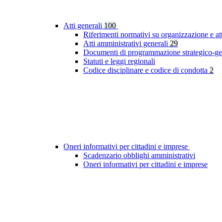
Atti generali
100
Riferimenti normativi su organizzazione e at
Atti amministrativi generali
29
Documenti di programmazione strategico-ge
Statuti e leggi regionali
Codice disciplinare e codice di condotta
2
Oneri informativi per cittadini e imprese
Scadenzario obblighi amministrativi
Oneri informativi per cittadini e imprese