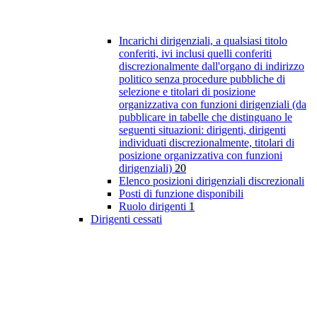
Incarichi dirigenziali, a qualsiasi titolo
conferiti, ivi inclusi quelli conferiti
discrezionalmente dall'organo di indirizzo
politico senza procedure pubbliche di
selezione e titolari di posizione
organizzativa con funzioni dirigenziali (da
pubblicare in tabelle che distinguano le
seguenti situazioni: dirigenti, dirigenti
individuati discrezionalmente, titolari di
posizione organizzativa con funzioni
dirigenziali)
20
Elenco posizioni dirigenziali discrezionali
Posti di funzione disponibili
Ruolo dirigenti
1
Dirigenti cessati