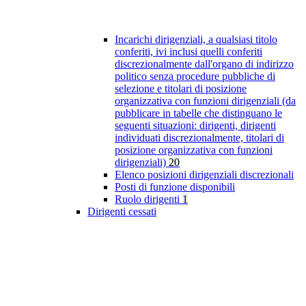
Incarichi dirigenziali, a qualsiasi titolo
conferiti, ivi inclusi quelli conferiti
discrezionalmente dall'organo di indirizzo
politico senza procedure pubbliche di
selezione e titolari di posizione
organizzativa con funzioni dirigenziali (da
pubblicare in tabelle che distinguano le
seguenti situazioni: dirigenti, dirigenti
individuati discrezionalmente, titolari di
posizione organizzativa con funzioni
dirigenziali)
20
Elenco posizioni dirigenziali discrezionali
Posti di funzione disponibili
Ruolo dirigenti
1
Dirigenti cessati