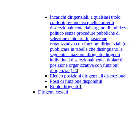
Incarichi dirigenziali, a qualsiasi titolo
conferiti, ivi inclusi quelli conferiti
discrezionalmente dall'organo di indirizzo
politico senza procedure pubbliche di
selezione e titolari di posizione
organizzativa con funzioni dirigenziali (da
pubblicare in tabelle che distinguano le
seguenti situazioni: dirigenti, dirigenti
individuati discrezionalmente, titolari di
posizione organizzativa con funzioni
dirigenziali)
20
Elenco posizioni dirigenziali discrezionali
Posti di funzione disponibili
Ruolo dirigenti
1
Dirigenti cessati