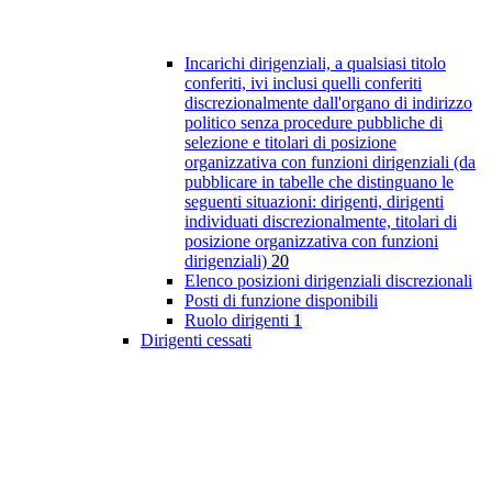
Incarichi dirigenziali, a qualsiasi titolo
conferiti, ivi inclusi quelli conferiti
discrezionalmente dall'organo di indirizzo
politico senza procedure pubbliche di
selezione e titolari di posizione
organizzativa con funzioni dirigenziali (da
pubblicare in tabelle che distinguano le
seguenti situazioni: dirigenti, dirigenti
individuati discrezionalmente, titolari di
posizione organizzativa con funzioni
dirigenziali)
20
Elenco posizioni dirigenziali discrezionali
Posti di funzione disponibili
Ruolo dirigenti
1
Dirigenti cessati