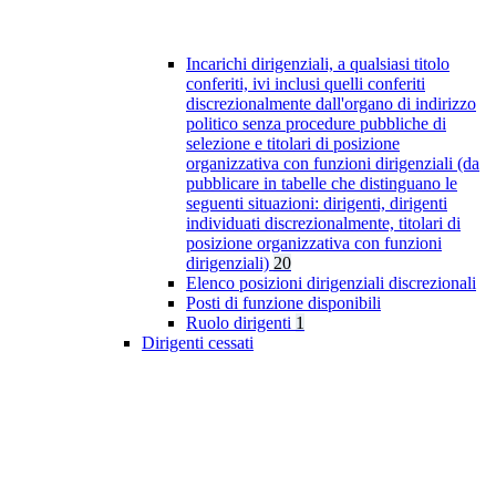
Incarichi dirigenziali, a qualsiasi titolo
conferiti, ivi inclusi quelli conferiti
discrezionalmente dall'organo di indirizzo
politico senza procedure pubbliche di
selezione e titolari di posizione
organizzativa con funzioni dirigenziali (da
pubblicare in tabelle che distinguano le
seguenti situazioni: dirigenti, dirigenti
individuati discrezionalmente, titolari di
posizione organizzativa con funzioni
dirigenziali)
20
Elenco posizioni dirigenziali discrezionali
Posti di funzione disponibili
Ruolo dirigenti
1
Dirigenti cessati