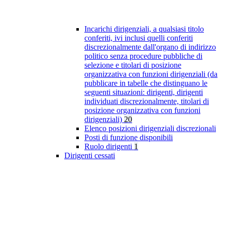
Incarichi dirigenziali, a qualsiasi titolo
conferiti, ivi inclusi quelli conferiti
discrezionalmente dall'organo di indirizzo
politico senza procedure pubbliche di
selezione e titolari di posizione
organizzativa con funzioni dirigenziali (da
pubblicare in tabelle che distinguano le
seguenti situazioni: dirigenti, dirigenti
individuati discrezionalmente, titolari di
posizione organizzativa con funzioni
dirigenziali)
20
Elenco posizioni dirigenziali discrezionali
Posti di funzione disponibili
Ruolo dirigenti
1
Dirigenti cessati