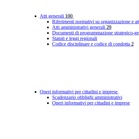
Atti generali
100
Riferimenti normativi su organizzazione e at
Atti amministrativi generali
29
Documenti di programmazione strategico-ge
Statuti e leggi regionali
Codice disciplinare e codice di condotta
2
Oneri informativi per cittadini e imprese
Scadenzario obblighi amministrativi
Oneri informativi per cittadini e imprese