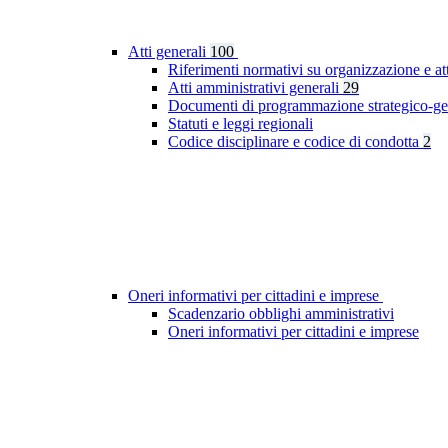
Atti generali
100
Riferimenti normativi su organizzazione e at
Atti amministrativi generali
29
Documenti di programmazione strategico-ge
Statuti e leggi regionali
Codice disciplinare e codice di condotta
2
Oneri informativi per cittadini e imprese
Scadenzario obblighi amministrativi
Oneri informativi per cittadini e imprese