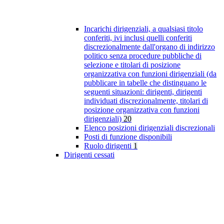
Incarichi dirigenziali, a qualsiasi titolo
conferiti, ivi inclusi quelli conferiti
discrezionalmente dall'organo di indirizzo
politico senza procedure pubbliche di
selezione e titolari di posizione
organizzativa con funzioni dirigenziali (da
pubblicare in tabelle che distinguano le
seguenti situazioni: dirigenti, dirigenti
individuati discrezionalmente, titolari di
posizione organizzativa con funzioni
dirigenziali)
20
Elenco posizioni dirigenziali discrezionali
Posti di funzione disponibili
Ruolo dirigenti
1
Dirigenti cessati