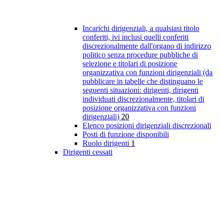
Incarichi dirigenziali, a qualsiasi titolo
conferiti, ivi inclusi quelli conferiti
discrezionalmente dall'organo di indirizzo
politico senza procedure pubbliche di
selezione e titolari di posizione
organizzativa con funzioni dirigenziali (da
pubblicare in tabelle che distinguano le
seguenti situazioni: dirigenti, dirigenti
individuati discrezionalmente, titolari di
posizione organizzativa con funzioni
dirigenziali)
20
Elenco posizioni dirigenziali discrezionali
Posti di funzione disponibili
Ruolo dirigenti
1
Dirigenti cessati