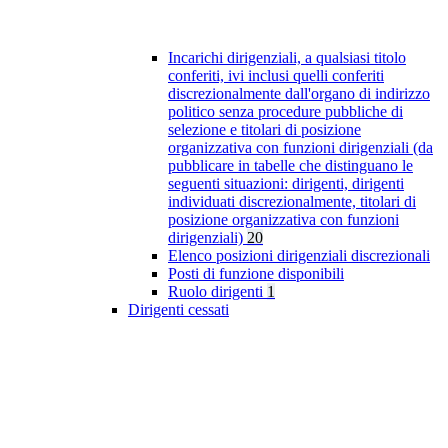
Incarichi dirigenziali, a qualsiasi titolo
conferiti, ivi inclusi quelli conferiti
discrezionalmente dall'organo di indirizzo
politico senza procedure pubbliche di
selezione e titolari di posizione
organizzativa con funzioni dirigenziali (da
pubblicare in tabelle che distinguano le
seguenti situazioni: dirigenti, dirigenti
individuati discrezionalmente, titolari di
posizione organizzativa con funzioni
dirigenziali)
20
Elenco posizioni dirigenziali discrezionali
Posti di funzione disponibili
Ruolo dirigenti
1
Dirigenti cessati