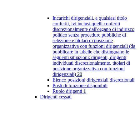
Incarichi dirigenziali, a qualsiasi titolo
conferiti, ivi inclusi quelli conferiti
discrezionalmente dall'organo di indirizzo
politico senza procedure pubbliche di
selezione e titolari di posizione
organizzativa con funzioni dirigenziali (da
pubblicare in tabelle che distinguano le
seguenti situazioni: dirigenti, dirigenti
individuati discrezionalmente, titolari di
posizione organizzativa con funzioni
dirigenziali)
20
Elenco posizioni dirigenziali discrezionali
Posti di funzione disponibili
Ruolo dirigenti
1
Dirigenti cessati