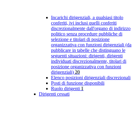
Incarichi dirigenziali, a qualsiasi titolo
conferiti, ivi inclusi quelli conferiti
discrezionalmente dall'organo di indirizzo
politico senza procedure pubbliche di
selezione e titolari di posizione
organizzativa con funzioni dirigenziali (da
pubblicare in tabelle che distinguano le
seguenti situazioni: dirigenti, dirigenti
individuati discrezionalmente, titolari di
posizione organizzativa con funzioni
dirigenziali)
20
Elenco posizioni dirigenziali discrezionali
Posti di funzione disponibili
Ruolo dirigenti
1
Dirigenti cessati