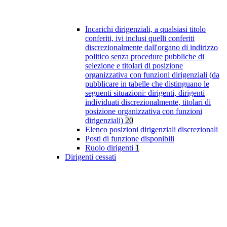
Incarichi dirigenziali, a qualsiasi titolo
conferiti, ivi inclusi quelli conferiti
discrezionalmente dall'organo di indirizzo
politico senza procedure pubbliche di
selezione e titolari di posizione
organizzativa con funzioni dirigenziali (da
pubblicare in tabelle che distinguano le
seguenti situazioni: dirigenti, dirigenti
individuati discrezionalmente, titolari di
posizione organizzativa con funzioni
dirigenziali)
20
Elenco posizioni dirigenziali discrezionali
Posti di funzione disponibili
Ruolo dirigenti
1
Dirigenti cessati